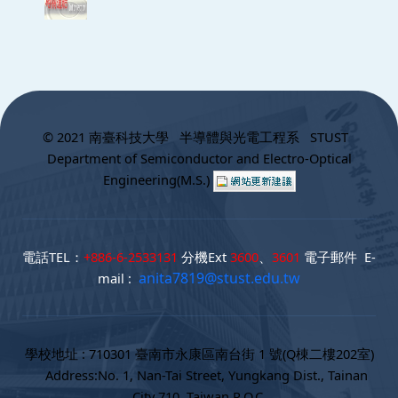
:::
© 2021 南臺科技大學 半導體與光電工程系 STUST
Department of Semiconductor and Electro-Optical
Engineering(M.S.)
電話TEL：
+886-6-2533131
分機Ext
3600
、
3601
電子郵件 E-
anita7819@stust.edu.tw
mail :
學校地址 : 710301 臺南市永康區南台街 1 號(Q棟二樓202室)
Address:No. 1, Nan-Tai Street, Yungkang Dist., Tainan
City 710, Taiwan R.O.C.