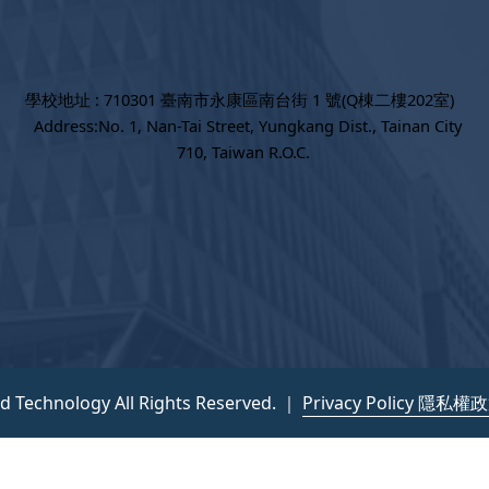
學校地址 : 710301 臺南市永康區南台街 1 號(Q棟二樓202室)
Address:No. 1, Nan-Tai Street, Yungkang Dist., Tainan City
710, Taiwan R.O.C.
nd Technology All Rights Reserved. ｜
Privacy Policy 隱私權