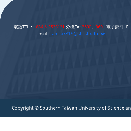
電話TEL：
+886-6-2533131
分機Ext
3600
、
3601
電子郵件 E-
anita7819@stust.edu.tw
mail :
Copyright © Southern Taiwan University of Science a