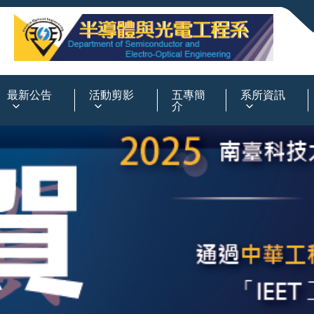
:::
最新公告
活動剪影
五專簡
系所資訊
介