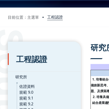
工程認證
目前位置：主選單
:::
:::
研究
工程認證
研究所
1. 培養統
備創新思考
佐證資料
題、及撰寫
規範 9.0
2. 培養
規範 9.1
結合產業趨
規範 9.2