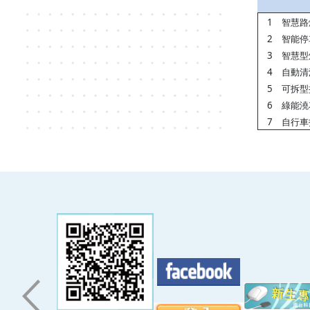
1
智慧路
2
智能停
3
智慧型
4
自動清
5
可拆型
6
綠能澆
7
自行車