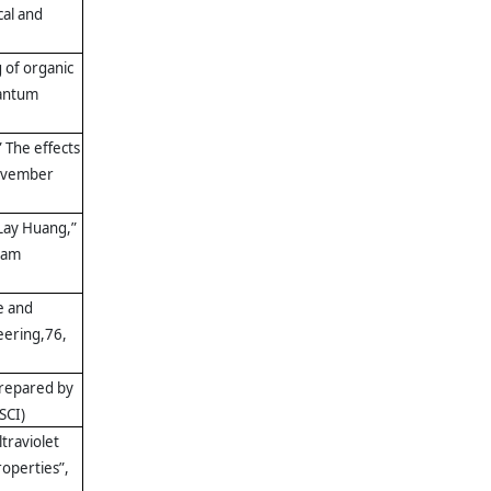
cal and
 of organic
uantum
 The effects
November
Lay Huang,”
eam
e and
eering,76,
prepared by
SCI)
ltraviolet
roperties”,