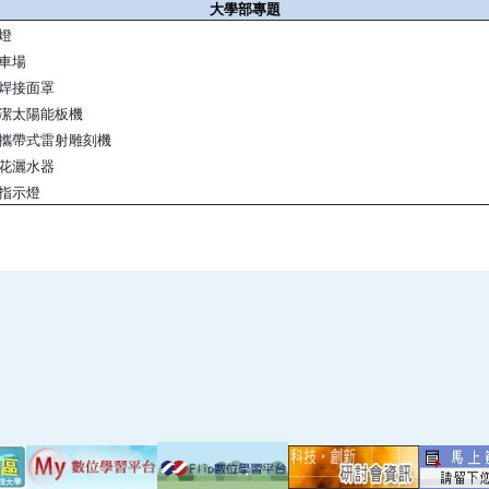
大學部專題
燈
車場
焊接面罩
潔太陽能板機
攜帶式雷射雕刻機
花灑水器
指示燈