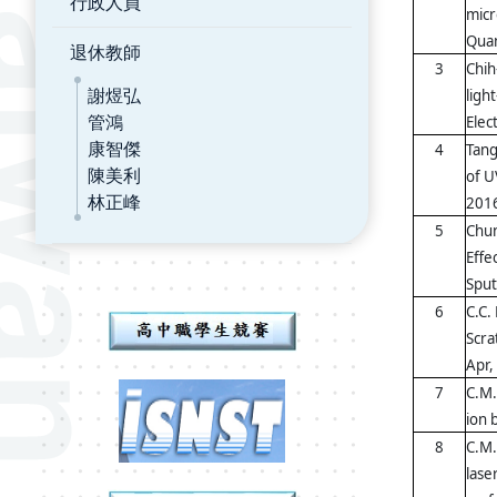
行政人員
micr
Quan
退休教師
3
Chih
謝煜弘
ligh
管鴻
Elec
康智傑
4
Tang
陳美利
of U
林正峰
2016
5
Chun
Effe
Sput
6
C.C.
Scra
Apr,
7
C.M.
ion 
8
C.M.
lase