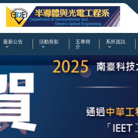
:::
最新公告
活動剪影
五專簡
系所資訊
介