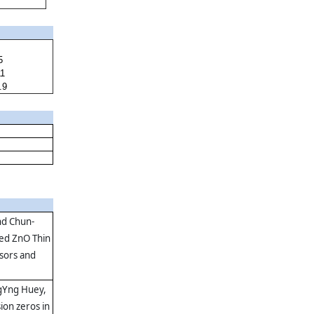
月
5
11
.9
nd Chun-
ped ZnO Thin
nsors and
gYng Huey,
ion zeros in