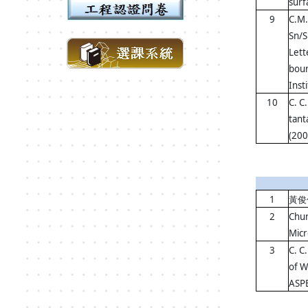
surf
9
C.M.
Sn/S
Lett
boun
Inst
10
C. C
tant
(200
1
黃俊
2
Chun
Micr
3
C. C
of W
ASP