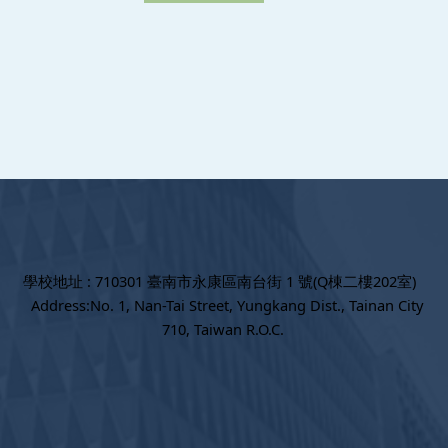
學校地址 : 710301 臺南市永康區南台街 1 號(Q棟二樓202室)
Address:No. 1, Nan-Tai Street, Yungkang Dist., Tainan City
710, Taiwan R.O.C.