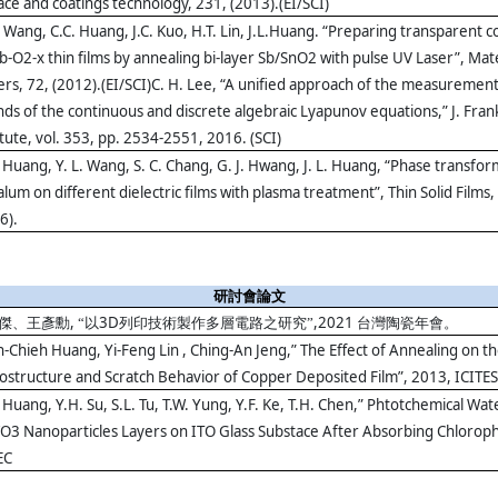
ace and coatings technology, 231, (2013).(EI/SCI)
 Wang, C.C. Huang, J.C. Kuo, H.T. Lin, J.L.Huang. “Preparing transparent 
b-O2-x thin films by annealing bi-layer Sb/SnO2 with pulse UV Laser”, Mate
ers, 72, (2012).(EI/SCI)C. H. Lee, “A unified approach of the measurement
ds of the continuous and discrete algebraic Lyapunov equations,” J. Frank
itute, vol. 353, pp. 2534-2551, 2016. (SCI)
. Huang, Y. L. Wang, S. C. Chang, G. J. Hwang, J. L. Huang, “Phase transfor
alum on different dielectric films with plasma treatment”, Thin Solid Films
6).
研討會論文
,
3D
,2021
傑、王彥勳
“以
列印技術製作多層電路之研究”
台灣陶瓷年會。
-Chieh Huang, Yi-Feng Lin , Ching-An Jeng,” The Effect of Annealing on t
ostructure and Scratch Behavior of Copper Deposited Film”, 2013, ICITES
. Huang, Y.H. Su, S.L. Tu, T.W. Yung, Y.F. Ke, T.H. Chen,” Phtotchemical Wate
O3 Nanoparticles Layers on ITO Glass Substace After Absorbing Chlorophy
EC