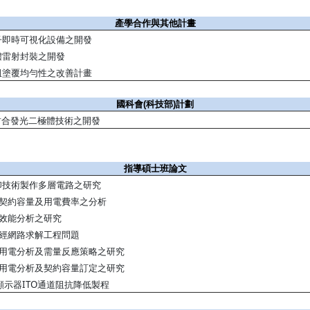
產學合作與其他計畫
子即時可視化設備之開發
體雷射封裝之開發
阻塗覆均勻性之改善計畫
國科會(科技部)計劃
封合發光二極體技術之開發
指導碩士班論文
印技術製作多層電路之研究
契約容量及用電費率之分析
效能分析之研究
經網路求解工程問題
用電分析及需量反應策略之研究
用電分析及契約容量訂定之研究
ITO
顯示器
通道阻抗降低製程