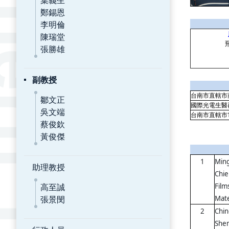
葉義生
鄭錫恩
李明倫
陳瑞堂
張勝雄
副教授
台南市直轄市
鄒文正
國際光電生醫
吳文端
台南市直轄市
蔡俊欽
黃俊傑
1
Ming
助理教授
Chie
高至誠
Film
張景閔
Mate
2
Chin
Shen