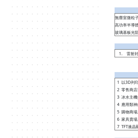
無塵室微粒
高功率半導
玻璃基板光
1.
雷射
1
3D
以
列
2
零售商店
3
冰水主機
4
應用類神
5
購物商場
6
家具賣場
7
TFT
液晶