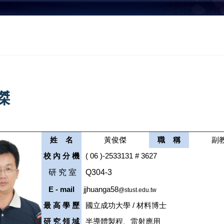
傑
姓 名
黃俊傑
職 稱
副
校 內 分 機
( 06 )-2533131 # 3627
研 究 室
Q304-3
E - mail
jjhuanga58
@stust.edu.tw
最 高 學 歷
國立成功大學 / 材料博士
研 究 領 域
半導體製程、雷射應用