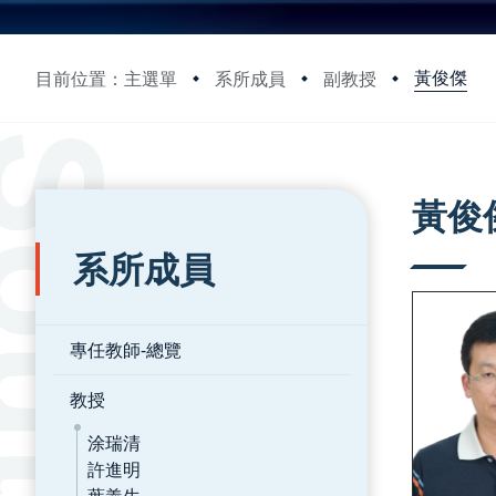
黃俊傑
目前位置：主選單
系所成員
副教授
:::
:::
黃俊
系所成員
專任教師-總覽
教授
涂瑞清
許進明