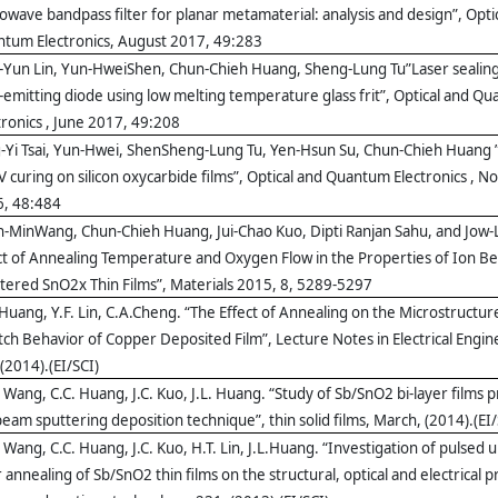
owave bandpass filter for planar metamaterial: analysis and design”, Opti
tum Electronics, August 2017, 49:283
-Yun Lin, Yun-HweiShen, Chun-Chieh Huang, Sheng-Lung Tu”Laser sealing
t-emitting diode using low melting temperature glass frit”, Optical and Q
tronics , June 2017, 49:208
-Yi Tsai, Yun-Hwei, ShenSheng-Lung Tu, Yen-Hsun Su, Chun-Chieh Huang ”
V curing on silicon oxycarbide films”, Optical and Quantum Electronics , 
, 48:484
-MinWang, Chun-Chieh Huang, Jui-Chao Kuo, Dipti Ranjan Sahu, and Jow-
ct of Annealing Temperature and Oxygen Flow in the Properties of Ion B
tered SnO2x Thin Films”, Materials 2015, 8, 5289-5297
 Huang, Y.F. Lin, C.A.Cheng. “The Effect of Annealing on the Microstructur
tch Behavior of Copper Deposited Film”, Lecture Notes in Electrical Engin
 (2014).(EI/SCI)
 Wang, C.C. Huang, J.C. Kuo, J.L. Huang. “Study of Sb/SnO2 bi-layer films 
beam sputtering deposition technique”, thin solid films, March, (2014).(EI/
 Wang, C.C. Huang, J.C. Kuo, H.T. Lin, J.L.Huang. “Investigation of pulsed u
r annealing of Sb/SnO2 thin films on the structural, optical and electrical p