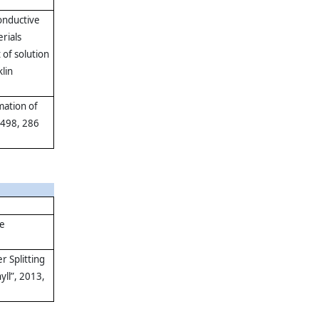
conductive
rials
 of solution
lin
mation of
, 498, 286
he
r Splitting
ll”, 2013,