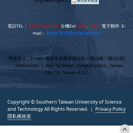
Engineering(M.S.)
電話TEL：
+886-6-2533131
分機Ext
3600
、
3601
電子郵件 E-
anita7819@stust.edu.tw
mail :
學校地址 : 710301 臺南市永康區南台街 1 號(Q棟二樓202室)
Address:No. 1, Nan-Tai Street, Yungkang Dist., Tainan
City 710, Taiwan R.O.C.
Copyright © Southern Taiwan University of Science
and Technology All Rights Reserved. ｜
Privacy Policy
隱私權政策