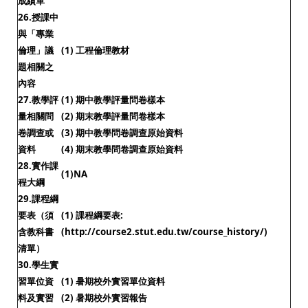
成績單
26.授課中
與「專業
倫理」議
(1) 工程倫理教材
題相關之
內容
27.教學評
(1) 期中教學評量問卷樣本
量相關問
(2) 期末教學評量問卷樣本
卷調查或
(3) 期中教學問卷調查原始資料
資料
(4) 期末教學問卷調查原始資料
28.實作課
(1)NA
程大綱
29.課程綱
要表（須
(1) 課程綱要表:
含教科書
(http://course2.stut.edu.tw/course_history/)
清單）
30.學生實
習單位資
(1) 暑期校外實習單位資料
料及實習
(2) 暑期校外實習報告