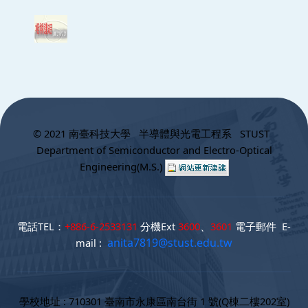
:::
© 2021 南臺科技大學 半導體與光電工程系 STUST
Department of Semiconductor and Electro-Optical
Engineering(M.S.)
電話TEL：
+886-6-2533131
分機Ext
3600
、
3601
電子郵件 E-
anita7819@stust.edu.tw
mail :
學校地址 : 710301 臺南市永康區南台街 1 號(Q棟二樓202室)