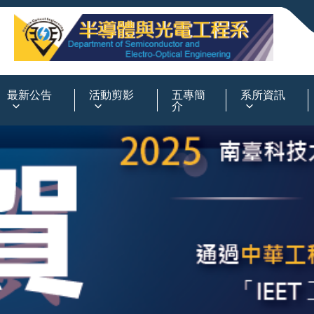
:::
最新公告
活動剪影
五專簡
系所資訊
介