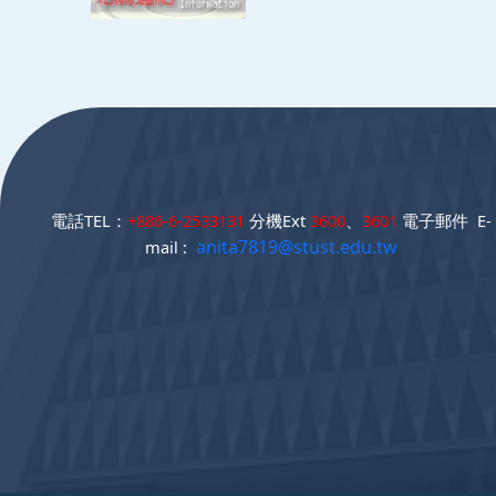
:::
電話TEL：
+886-6-2533131
分機Ext
3600
、
3601
電子郵件 E-
anita7819@stust.edu.tw
mail :