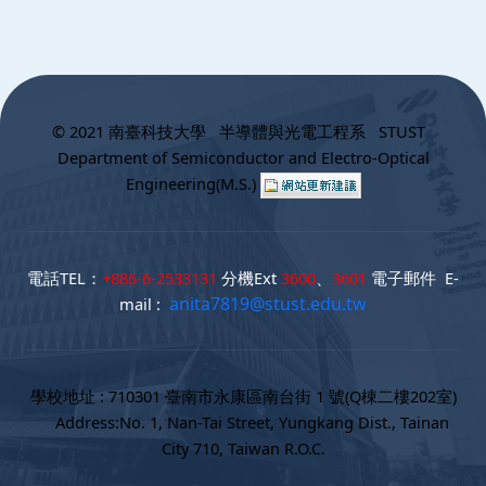
:::
© 2021 南臺科技大學 半導體與光電工程系 STUST
Department of Semiconductor and Electro-Optical
Engineering(M.S.)
電話TEL：
+886-6-2533131
分機Ext
3600
、
3601
電子郵件 E-
anita7819@stust.edu.tw
mail :
學校地址 : 710301 臺南市永康區南台街 1 號(Q棟二樓202室)
Address:No. 1, Nan-Tai Street, Yungkang Dist., Tainan
City 710, Taiwan R.O.C.