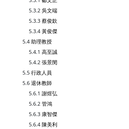
鄒文正
吳文端
蔡俊欽
黃俊傑
助理教授
高至誠
張景閔
行政人員
退休教師
謝煜弘
管鴻
康智傑
陳美利