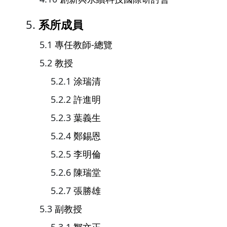
系所成員
專任教師-總覽
教授
涂瑞清
許進明
葉義生
鄭錫恩
李明倫
陳瑞堂
張勝雄
副教授