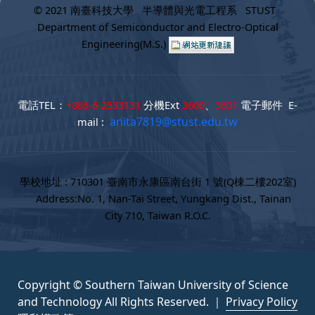
© 2021 南臺科技大學 半導體與光電工程系 STUST
Department of Semiconductor and Electro-Optical
Engineering(M.S.)
電話TEL：
+886-6-2533131
分機Ext
3600
、
3601
電子郵件 E-
anita7819@stust.edu.tw
mail :
學校地址 : 710301 臺南市永康區南台街 1 號(Q棟二樓202室)
Address:No. 1, Nan-Tai Street, Yungkang Dist., Tainan
City 710, Taiwan R.O.C.
Copyright © Southern Taiwan University of Science
and Technology All Rights Reserved. ｜
Privacy Policy