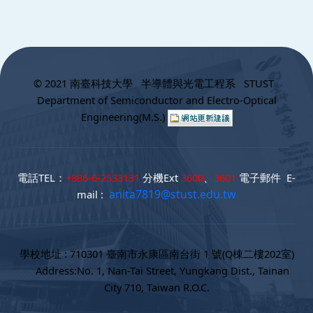
:::
© 2021 南臺科技大學 半導體與光電工程系 STUST
Department of Semiconductor and Electro-Optical
Engineering(M.S.)
電話TEL：
+886-6-2533131
分機Ext
3600
、
3601
電子郵件 E-
anita7819@stust.edu.tw
mail :
學校地址 : 710301 臺南市永康區南台街 1 號(Q棟二樓202室)
Address:No. 1, Nan-Tai Street, Yungkang Dist., Tainan
City 710, Taiwan R.O.C.