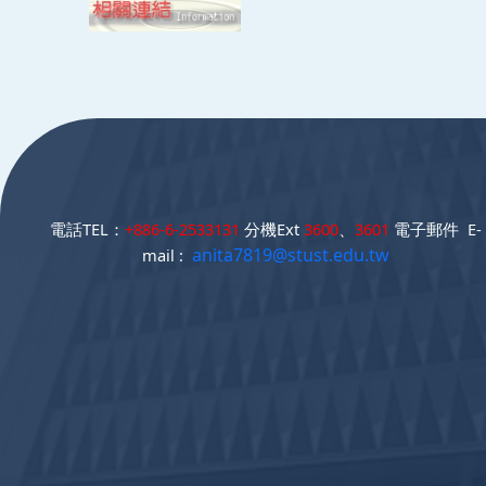
:::
電話TEL：
+886-6-2533131
分機Ext
3600
、
3601
電子郵件 E-
anita7819@stust.edu.tw
mail :