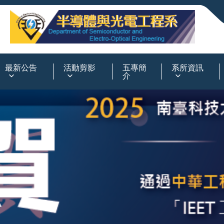
:::
最新公告
活動剪影
五專簡
系所資訊
介