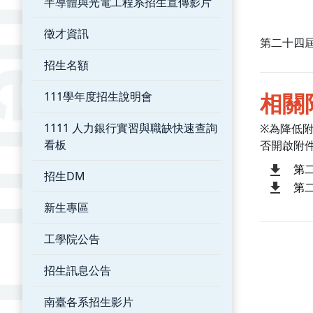
半導體與光電工程系招生宣傳影片
徵才資訊
第二十四屆旺宏
招生名額
相關
111學年度招生說明會
1111 人力銀行實習與職缺快速查詢
※為降低
看板
否開啟附
第
招生DM
第
新生專區
工學院公告
招生訊息公告
南臺各系招生影片