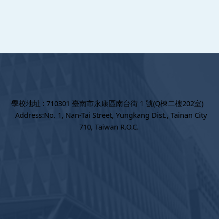
學校地址 : 710301 臺南市永康區南台街 1 號(Q棟二樓202室)
Address:No. 1, Nan-Tai Street, Yungkang Dist., Tainan City
710, Taiwan R.O.C.