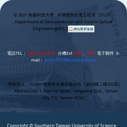
© 2021 南臺科技大學 半導體與光電工程系 STUST
Department of Semiconductor and Electro-Optical
Engineering(M.S.)
電話TEL：
+886-6-2533131
分機Ext
3600
、
3601
電子郵件 E-
anita7819@stust.edu.tw
mail :
學校地址 : 710301 臺南市永康區南台街 1 號(Q棟二樓202室)
Address:No. 1, Nan-Tai Street, Yungkang Dist., Tainan
City 710, Taiwan R.O.C.
Copyright © Southern Taiwan University of Science