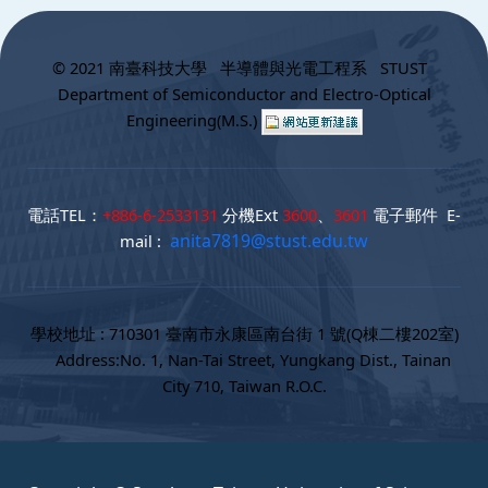
:::
© 2021 南臺科技大學 半導體與光電工程系 STUST
Department of Semiconductor and Electro-Optical
Engineering(M.S.)
電話TEL：
+886-6-2533131
分機Ext
3600
、
3601
電子郵件 E-
anita7819@stust.edu.tw
mail :
學校地址 : 710301 臺南市永康區南台街 1 號(Q棟二樓202室)
Address:No. 1, Nan-Tai Street, Yungkang Dist., Tainan
City 710, Taiwan R.O.C.