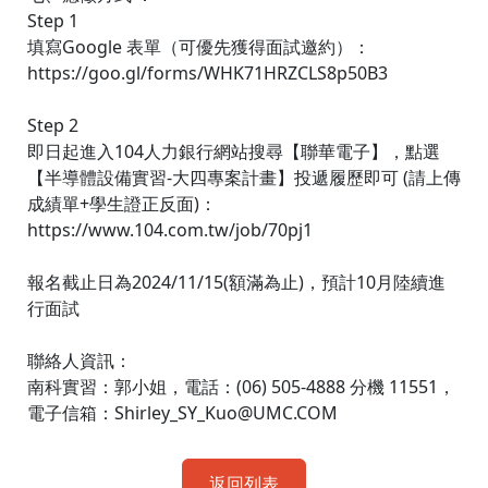
Step 1
填寫Google 表單（可優先獲得面試邀約）：
https://goo.gl/forms/WHK71HRZCLS8p50B3
Step 2
即日起進入104人力銀行網站搜尋【聯華電子】，點選
【半導體設備實習-大四專案計畫】投遞履歷即可 (請上傳
成績單+學生證正反面)：
https://www.104.com.tw/job/70pj1
報名截止日為2024/11/15(額滿為止)，預計10月陸續進
行面試
聯絡人資訊：
南科實習：郭小姐，電話：(06) 505-4888 分機 11551，
電子信箱：Shirley_SY_Kuo@UMC.COM
返回列表