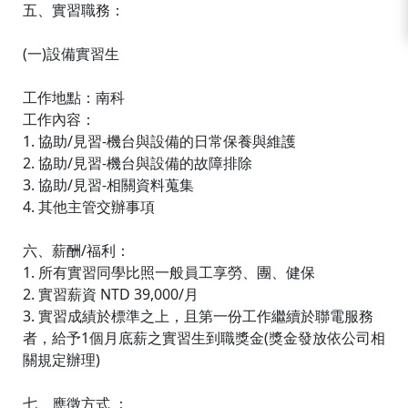
五、實習職務：
(一)設備實習生
工作地點：南科
工作內容：
1. 協助/見習-機台與設備的日常保養與維護
2. 協助/見習-機台與設備的故障排除
3. 協助/見習-相關資料蒐集
4. 其他主管交辦事項
六、薪酬/福利：
1. 所有實習同學比照一般員工享勞、團、健保
2. 實習薪資 NTD 39,000/月
3. 實習成績於標準之上，且第一份工作繼續於聯電服務
者，給予1個月底薪之實習生到職獎金(獎金發放依公司相
關規定辦理)
七、應徵方式 ：