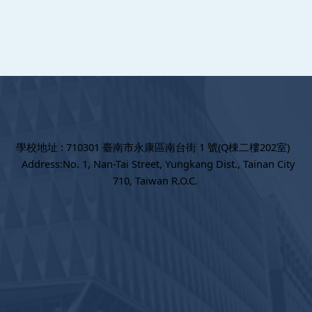
學校地址 : 710301 臺南市永康區南台街 1 號(Q棟二樓202室)
Address:No. 1, Nan-Tai Street, Yungkang Dist., Tainan City
710, Taiwan R.O.C.