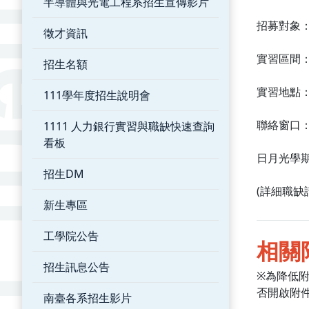
半導體與光電工程系招生宣傳影片
招募對象
徵才資訊
實習區間：20
招生名額
實習地點
111學年度招生說明會
聯絡窗口：0
1111 人力銀行實習與職缺快速查詢
看板
日月光學期實
招生DM
(詳細職缺
新生專區
工學院公告
相關
招生訊息公告
※為降低
否開啟附
南臺各系招生影片