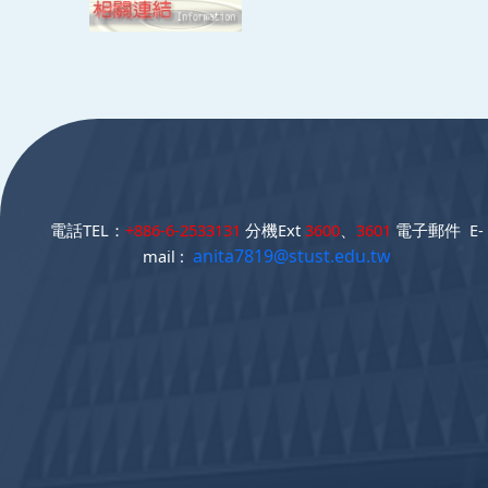
:::
電話TEL：
+886-6-2533131
分機Ext
3600
、
3601
電子郵件 E-
anita7819@stust.edu.tw
mail :