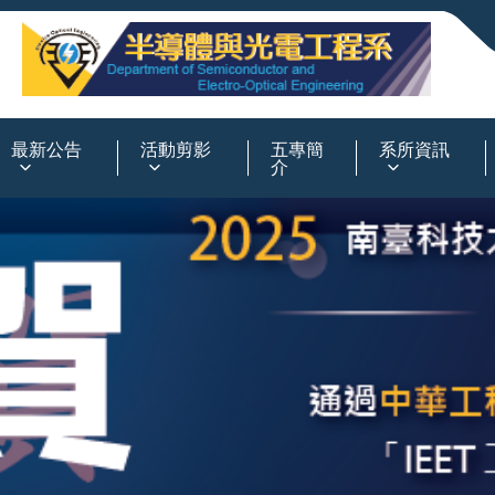
:::
最新公告
活動剪影
五專簡
系所資訊
介