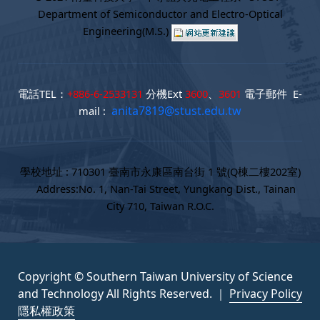
Department of Semiconductor and Electro-Optical
Engineering(M.S.)
電話TEL：
+886-6-2533131
分機Ext
3600
、
3601
電子郵件 E-
anita7819@stust.edu.tw
mail :
學校地址 : 710301 臺南市永康區南台街 1 號(Q棟二樓202室)
Address:No. 1, Nan-Tai Street, Yungkang Dist., Tainan
City 710, Taiwan R.O.C.
Copyright © Southern Taiwan University of Science
and Technology All Rights Reserved. ｜
Privacy Policy
隱私權政策