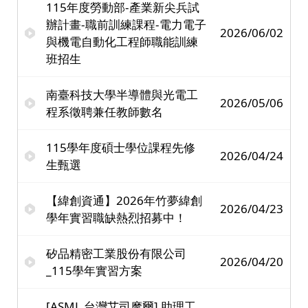
115年度勞動部-產業新尖兵試
辦計畫-職前訓練課程-電力電子
2026/06/02
與機電自動化工程師職能訓練
班招生
南臺科技⼤學半導體與光電⼯
2026/05/06
程系徵聘兼任教師數名
115學年度碩士學位課程先修
2026/04/24
生甄選
【緯創資通】2026年竹夢緯創
2026/04/23
學年實習職缺熱烈招募中！
矽品精密工業股份有限公司
2026/04/20
_115學年實習方案
[ASML 台灣艾司摩爾] 助理工