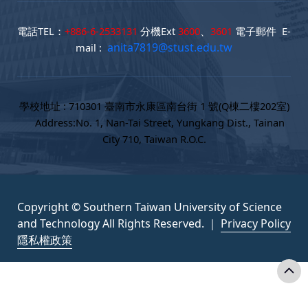
電話TEL：
+886-6-2533131
分機Ext
3600
、
3601
電子郵件 E-
anita7819@stust.edu.tw
mail :
學校地址 : 710301 臺南市永康區南台街 1 號(Q棟二樓202室)
Address:No. 1, Nan-Tai Street, Yungkang Dist., Tainan
City 710, Taiwan R.O.C.
Copyright © Southern Taiwan University of Science
and Technology All Rights Reserved. ｜
Privacy Policy
隱私權政策